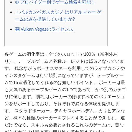
◍ プロバイダー別でゲーム検索も可能！
・バルカンベガスカジノ はリアルマネー ゲ
ームのみを提供していますか?
🎰 Vulkan Vegasのライセンス
各ゲームの消化率は、全てのスロットで100％（※例外あ
り）、テーブルゲームと各種ルーレットは15％となっていま
す。 残念ながらボーナスマネーを利用してのライブカジノや
インスタゲームは行い規則になっていますが、テーブルゲー
ムで15％消化してくれるのは嬉しいポイント。 ポーカーは最
も人気のあるテーブルゲームの1つであって、かつ別のカテゴ
リに値します。 弊社はポーカーのほぼすべてのバリエーショ
ンをサポートしており、それぞれで異なる体験を提供しま
す。 スタッドポーカー、テキサスホールデム、カリビアンな
ど、様々な種類のポーカーをプレイすることができます。 運
だけでなく、スキルも必要とされるこれらのゲームは、昔な
がらのカジノ体験と高い収益性を兼ね備えています。