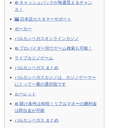
◍ キャッシュバックが毎週貰えるチャン
ス！
🎰 日本語カスタマーサポート
ポーカー
バルカンベガスオンラインカジノ
◍ プロバイダー別でゲーム検索も可能！
ライブカジノゲーム
バルカンベガス まとめ
バルカンベガスカジノは、カジノゲーマー
にとって一番の選択肢です
ルーレット
◍ 賭け条件は40倍！リアルマネーの勝利金
は即出金が可能
バルカンベガス まとめ