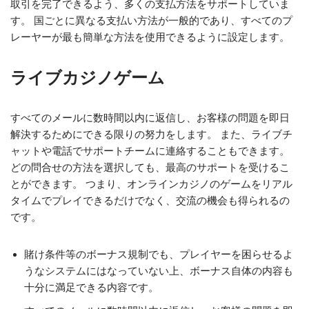
取引を完了できるよう、多くの支払方法をサポートしていま
す。 国ごとに異なる支払い方法が一般的であり、すべてのプ
レーヤーが最も簡単な方法を使用できるように設定します。
ライブカジノゲーム
すべてのメールに数時間以内に返信し、お客様の問題を即日
解決するためにできる限りの努力をします。 また、ライブチ
ャットや電話でサポートチームに連絡することもできます。
どの問合せの方法を選択しても、最高のサポートを受けるこ
とができます。 つまり、オンラインカジノのゲームをリアル
タイムでプレイできるだけでなく、交流の機会も得られるの
です。
賭け条件等のボーナス規制でも、プレイヤーを困らせるよ
うなシステムにはなっていない上、ボーナス自体の内容も
十分に満足できる内容です。