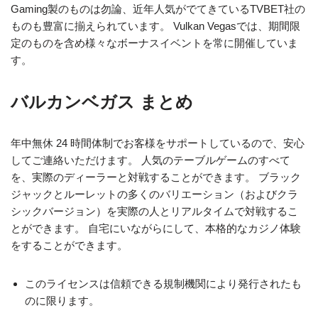
Gaming製のものは勿論、近年人気がでてきているTVBET社の
ものも豊富に揃えられています。 Vulkan Vegasでは、期間限
定のものを含め様々なボーナスイベントを常に開催していま
す。
バルカンベガス まとめ
年中無休 24 時間体制でお客様をサポートしているので、安心
してご連絡いただけます。 人気のテーブルゲームのすべて
を、実際のディーラーと対戦することができます。 ブラック
ジャックとルーレットの多くのバリエーション（およびクラ
シックバージョン）を実際の人とリアルタイムで対戦するこ
とができます。 自宅にいながらにして、本格的なカジノ体験
をすることができます。
このライセンスは信頼できる規制機関により発行されたも
のに限ります。