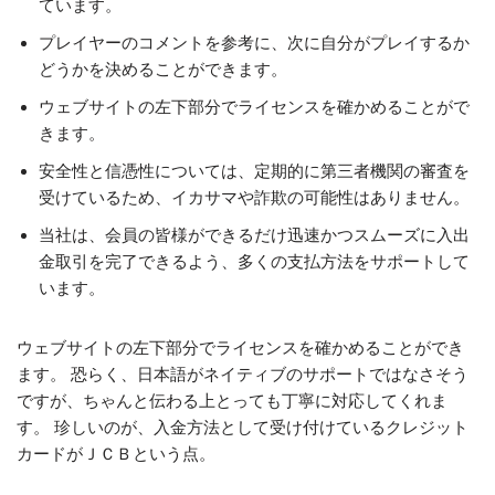
ています。
プレイヤーのコメントを参考に、次に自分がプレイするか
どうかを決めることができます。
ウェブサイトの左下部分でライセンスを確かめることがで
きます。
安全性と信憑性については、定期的に第三者機関の審査を
受けているため、イカサマや詐欺の可能性はありません。
当社は、会員の皆様ができるだけ迅速かつスムーズに入出
金取引を完了できるよう、多くの支払方法をサポートして
います。
ウェブサイトの左下部分でライセンスを確かめることができ
ます。 恐らく、日本語がネイティブのサポートではなさそう
ですが、ちゃんと伝わる上とっても丁寧に対応してくれま
す。 珍しいのが、入金方法として受け付けているクレジット
カードがＪＣＢという点。