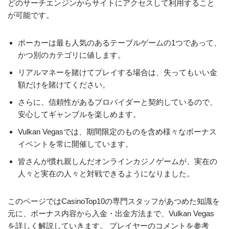
どのサーチエンジンからサイトにアクセスして利用すること
が可能です。
ポーカーは最も人気のあるテーブルゲームの1つであって、
かつ別のカテゴリに値します。
リアルマネーを賭けてプレイする場合は、失ってもいい金
額だけを賭けてください。
さらに、信頼性があるプロバイダーと契約しているので、
安心してギャンブルを楽しめます。
Vulkan Vegasでは、期間限定のものを含め様々なボーナス
イベントを常に開催しています。
皆さんが慣れ親しんだオンラインカジノゲームが、実在の
人々と実在の人々と対戦できるようになりました。
このページではCasinoTop10の専門スタッフがあつめた知識を
元に、ボーナス内容から入金・出金方法まで、Vulkan Vegas
を詳しく解説していきます。 プレイヤーのコメントを参考