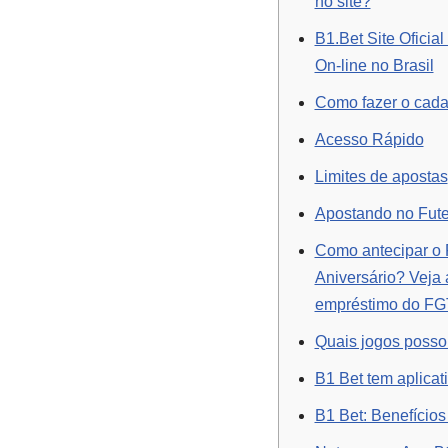
no site?
B1.Bet Site Oficia
On-line no Brasil
Como fazer o cada
Acesso Rápido
Limites de apostas
Apostando no Fute
Como antecipar o
Aniversário? Veja
empréstimo do F
Quais jogos posso
B1 Bet tem aplicat
B1 Bet: Benefício