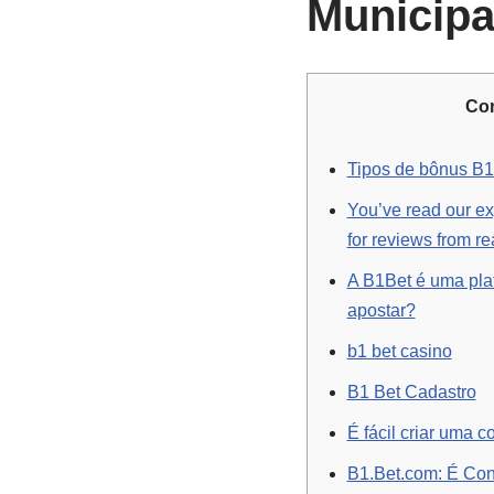
Municipal
Co
Tipos de bônus B1
You’ve read our ex
for reviews from re
A B1Bet é uma pla
apostar?
b1 bet casino
B1 Bet Cadastro
É fácil criar uma 
B1.Bet.com: É Co