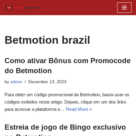
Skip
to
content
Betmotion brazil
Como ativar Bônus com Promocode
do Betmotion
by
admin
December 13, 2023
Para obter um código promocional da Betmotion, basta usar os
códigos exibidos neste artigo. Depois, clique em um dos links
para acessar a plataforma e…
Read More »
Estreia de jogo de Bingo exclusivo