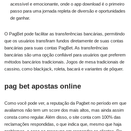
acessível e emocionante, onde o app download é o primeiro
passo para uma jornada repleta de diversão e oportunidades
de ganhar.
O PagBet pode facilitar as transferências bancárias, permitindo
que os usuários transfiram fundos diretamente de suas contas
bancárias para suas contas PagBet. As transferências
bancárias são uma opção confiável para usuários que preferem
métodos bancários tradicionais. Jogos de mesa tradicionais de
cassino, como blackjack, roleta, bacará e variantes de pôquer.
pag bet apostas online
Como você pode ver, a reputação da Pagbet no período em que
avaliamos não tem um score dos mais altos, mas ainda assim
consta como regular. Além disso, o site conta com 100% das
reclamações respondidas, o que indica que, mesmo que haja