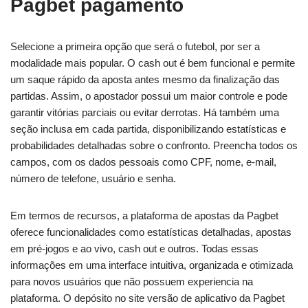
Pagbet pagamento
Selecione a primeira opção que será o futebol, por ser a
modalidade mais popular. O cash out é bem funcional e permite
um saque rápido da aposta antes mesmo da finalização das
partidas. Assim, o apostador possui um maior controle e pode
garantir vitórias parciais ou evitar derrotas. Há também uma
seção inclusa em cada partida, disponibilizando estatísticas e
probabilidades detalhadas sobre o confronto. Preencha todos os
campos, com os dados pessoais como CPF, nome, e-mail,
número de telefone, usuário e senha.
Em termos de recursos, a plataforma de apostas da Pagbet
oferece funcionalidades como estatísticas detalhadas, apostas
em pré-jogos e ao vivo, cash out e outros. Todas essas
informações em uma interface intuitiva, organizada e otimizada
para novos usuários que não possuem experiencia na
plataforma. O depósito no site versão de aplicativo da Pagbet