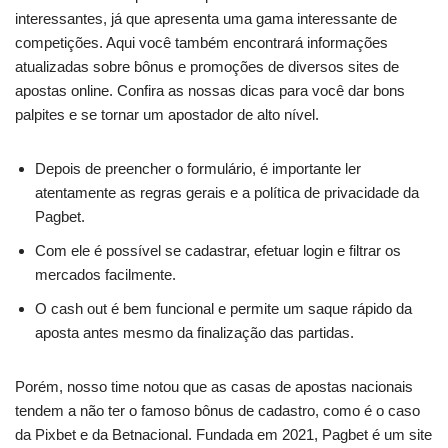
interessantes, já que apresenta uma gama interessante de
competições. Aqui você também encontrará informações
atualizadas sobre bônus e promoções de diversos sites de
apostas online. Confira as nossas dicas para você dar bons
palpites e se tornar um apostador de alto nível.
Depois de preencher o formulário, é importante ler
atentamente as regras gerais e a política de privacidade da
Pagbet.
Com ele é possível se cadastrar, efetuar login e filtrar os
mercados facilmente.
O cash out é bem funcional e permite um saque rápido da
aposta antes mesmo da finalização das partidas.
Porém, nosso time notou que as casas de apostas nacionais
tendem a não ter o famoso bônus de cadastro, como é o caso
da Pixbet e da Betnacional. Fundada em 2021, Pagbet é um site