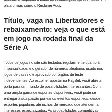
plataformas como o Reclame Aqui.
Título, vaga na Libertadores e
rebaixamento: veja o que está
em jogo na rodada final da
Série A
Todos os jogos no site são testados regularmente quanto à
imparcialidade, e o gerador de números aleatórios usado nos
jogos de cassino é aprovado por órgãos de teste
independentes. Ao escolher apostar na PagBet, você abre a
porta para um mundo de possibilidades interessantes. Com
uma ampla gama de esportes disponíveis, você pode se
entregar à sua paixão por vários eventos esportivos, desde
esportes populares até nichos de mercado que atendem a
interesses especializados. As probabilidades competitivas