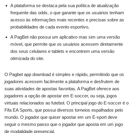
A plataforma se destaca pela sua política de atualização
frequente das odds, o que garante que os usuários tenham
acesso às informações mais recentes e precisas sobre as
probabilidades de cada evento esportivo.
A PagBet não possui um aplicativo mas sim uma versão
móvel, que permite que os usuários acessem diretamente
dos seus celulares e tablets e encontrem uma versão
otimizada do site.
O Pagbet app download é simples e rápido, permitindo que os
jogadores acessem facilmente a plataforma e desfrutem de
suas atividades de apostas favoritas. A PagBet oferece aos
jogadores a opção de apostar em E-soccer, ou seja, jogos
virtuais relacionados ao futebol. O principal jogo do E-soccer é o
Fifa EA Sports, que possui diversos torneios espalhados pelo
mundo. O jogador que quiser apostar em um E-sport deve
seguir o mesmo passo que o jogador que aposta em um jogo
de modalidade presencial.