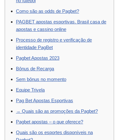
no futebol
Como são as odds de Pagbet?
PAGBET apostas esportivas. Brasil casa de
apostas e cassino online
Processo de registro e verificação de
identidade PagBet
Pagbet Apostas 2023
Bônus de Recarga
Sem bônus no momento
Equipe Trivela
Pag Bet Apostas Esportivas
→ Quais são as promoções da Pagbet?
Pagbet apostas – o que oferece?
Quais são os esportes disponíveis na
Pagbet?