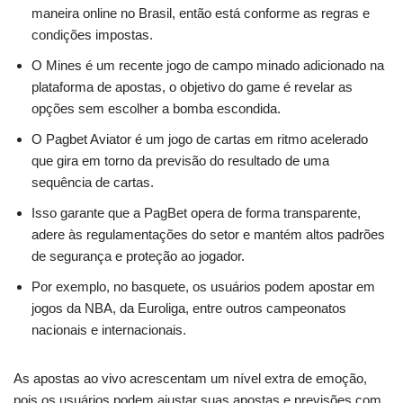
maneira online no Brasil, então está conforme as regras e
condições impostas.
O Mines é um recente jogo de campo minado adicionado na
plataforma de apostas, o objetivo do game é revelar as
opções sem escolher a bomba escondida.
O Pagbet Aviator é um jogo de cartas em ritmo acelerado
que gira em torno da previsão do resultado de uma
sequência de cartas.
Isso garante que a PagBet opera de forma transparente,
adere às regulamentações do setor e mantém altos padrões
de segurança e proteção ao jogador.
Por exemplo, no basquete, os usuários podem apostar em
jogos da NBA, da Euroliga, entre outros campeonatos
nacionais e internacionais.
As apostas ao vivo acrescentam um nível extra de emoção,
pois os usuários podem ajustar suas apostas e previsões com