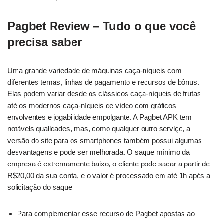
Pagbet Review – Tudo o que você
precisa saber
Uma grande variedade de máquinas caça-níqueis com
diferentes temas, linhas de pagamento e recursos de bônus.
Elas podem variar desde os clássicos caça-níqueis de frutas
até os modernos caça-níqueis de vídeo com gráficos
envolventes e jogabilidade empolgante. A Pagbet APK tem
notáveis qualidades, mas, como qualquer outro serviço, a
versão do site para os smartphones também possui algumas
desvantagens e pode ser melhorada. O saque mínimo da
empresa é extremamente baixo, o cliente pode sacar a partir de
R$20,00 da sua conta, e o valor é processado em até 1h após a
solicitação do saque.
Para complementar esse recurso de Pagbet apostas ao