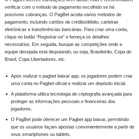
verificar com o método de pagamento escolhido se há
possíveis cobranças. O PagBet aceita vários métodos de
pagamento, incluindo cartões de crédito/débito, carteiras
eletrônicas e transferências bancárias. Para criar uma conta,
clique no botão “Registrar-se” e forneça os detalhes
necessários. Em seguida, busque as competições onde a
equipe desejada está disputando, ou seja, Brasileirão, Copa do
Brasil, Copa Libertadores, etc.
Após realizar o pagbet baixar app, os jogadores podem criar
uma conta no Pagbet oficial e realizar um depósito inicial.
A plataforma utiliza tecnologia de criptografia avançada para
proteger as informações pessoais e financeiras dos
jogadores.
O PagBet pode oferecer um Pagbet app baixar, permitindo
que os usuários façam apostas convenientemente a partir de
seus smartphones ou tablets.