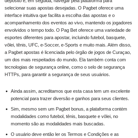
depósito e, em seguida, navegar pela plataforma para
selecionar suas apostas desejadas. O Pagbet oferece uma
interface intuitiva que facilita a escolha das apostas e o
acompanhamento dos eventos ao vivo, mantendo os jogadores
envolvidos o tempo todo. O Pag Bet oferece uma variedade de
esportes diferentes para apostar, incluindo futebol, basquete,
vôlei, tênis, UFC, e-Soccer, e-Sports e muito mais. Além disso,
a Pagbet apostas é licenciada pelo órgão de jogos de Curaçao,
um dos mais respeitados do mundo. Ela também conta com
tecnologias de segurança online, como o selo de segurança
HTTPs, para garantir a segurança de seus usuários.
Ainda assim, acreditamos que esta casa tem um excelente
potencial para trazer diversão e ganhos para seus clientes.
Sim, mesmo sem um Pagbet bonus, a plataforma contém
modalidades como futebol, tênis, basquete e vôlei, no
momento são as modalidades mais buscadas.
O usuário deve então ler os Termos e Condições e as