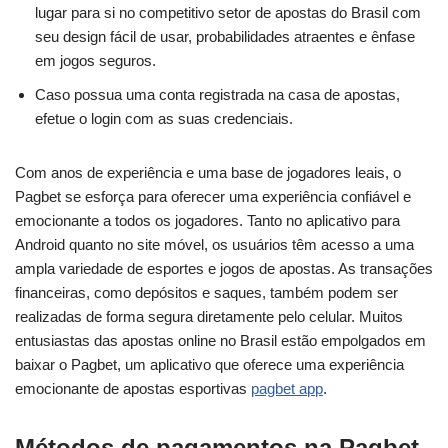
lugar para si no competitivo setor de apostas do Brasil com
seu design fácil de usar, probabilidades atraentes e ênfase
em jogos seguros.
Caso possua uma conta registrada na casa de apostas,
efetue o login com as suas credenciais.
Com anos de experiência e uma base de jogadores leais, o
Pagbet se esforça para oferecer uma experiência confiável e
emocionante a todos os jogadores. Tanto no aplicativo para
Android quanto no site móvel, os usuários têm acesso a uma
ampla variedade de esportes e jogos de apostas. As transações
financeiras, como depósitos e saques, também podem ser
realizadas de forma segura diretamente pelo celular. Muitos
entusiastas das apostas online no Brasil estão empolgados em
baixar o Pagbet, um aplicativo que oferece uma experiência
emocionante de apostas esportivas
pagbet app
.
Métodos de pagamentos na Pagbet