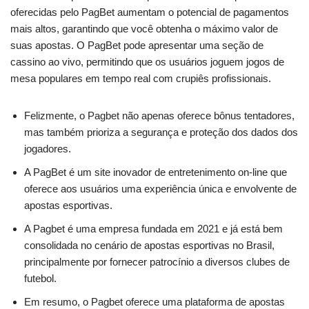
oferecidas pelo PagBet aumentam o potencial de pagamentos
mais altos, garantindo que você obtenha o máximo valor de
suas apostas. O PagBet pode apresentar uma seção de
cassino ao vivo, permitindo que os usuários joguem jogos de
mesa populares em tempo real com crupiês profissionais.
Felizmente, o Pagbet não apenas oferece bônus tentadores,
mas também prioriza a segurança e proteção dos dados dos
jogadores.
A PagBet é um site inovador de entretenimento on-line que
oferece aos usuários uma experiência única e envolvente de
apostas esportivas.
A Pagbet é uma empresa fundada em 2021 e já está bem
consolidada no cenário de apostas esportivas no Brasil,
principalmente por fornecer patrocínio a diversos clubes de
futebol.
Em resumo, o Pagbet oferece uma plataforma de apostas