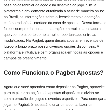
base no desenrolar da ação e na dinâmica do jogo. Sim, a
plataforma é devidamente autorizada a atuar de maneira online
no Brasil, as informações sobre o licenciamento e operação
está no rodapé da interface da casa de apostas. Dessa forma, o
futebol sempre desperta uma atração em muitos apostadores,
que veem o esporte como a melhor oportunidade entre as
modalidades. Na Pagbet, quem deseja apostar em eventos de
futebol a longo prazo possui diversas opções disponíveis. A
plataforma é intuitiva e bem organizada em todas as opções e
campos de preenchimento.
Como Funciona o Pagbet Apostas?
Agora que você aprendeu como depositar na Pagbet, aproveite
para explorar as opções de apostas disponíveis e divirta-se
com a emoção dos jogos e eventos esportivos. Para começar a
jogar no Pagbet, é necessário criar uma conta, fazer um