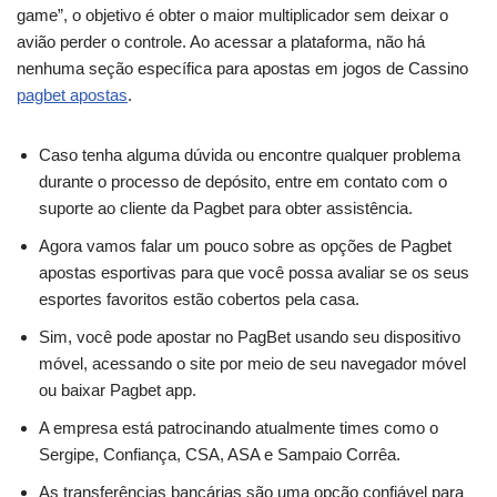
game”, o objetivo é obter o maior multiplicador sem deixar o
avião perder o controle. Ao acessar a plataforma, não há
nenhuma seção específica para apostas em jogos de Cassino
pagbet apostas
.
Caso tenha alguma dúvida ou encontre qualquer problema
durante o processo de depósito, entre em contato com o
suporte ao cliente da Pagbet para obter assistência.
Agora vamos falar um pouco sobre as opções de Pagbet
apostas esportivas para que você possa avaliar se os seus
esportes favoritos estão cobertos pela casa.
Sim, você pode apostar no PagBet usando seu dispositivo
móvel, acessando o site por meio de seu navegador móvel
ou baixar Pagbet app.
A empresa está patrocinando atualmente times como o
Sergipe, Confiança, CSA, ASA e Sampaio Corrêa.
As transferências bancárias são uma opção confiável para