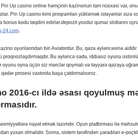
r. Pin Up casino online həmçinin kazinonun tam nüsxəsi var, on
ar. Pin Up casino kimi proqramları yükləmək istəyənlər sizə xo
 bonus kodu təqdim edirlər.depozit yoxdur qumar slotlarını o
an-24.com
.
kazino oyunlarından biri Aviatordur. Bu, qəza əyləncəsinə aiddi
 proqnozlaşdırmaqdır. Bu əyləncə sadə, iddiasız oyuna üstünlü
or oyunu oyna üçün siz mərclər qoymalı və təyyarə qəzaya uğr
ədər prosesi vaxtında başa çatdırmalısınız.
no 2016-cı ildə əsası qoyulmuş m
ormasıdır.
əsmiyyətlərə riayət etmək lazımdır. Oyun platforması ilə məhsu
an yuxarı olmalıdır. Sonra, sistem tərəfindən yaradılan e-poçtd