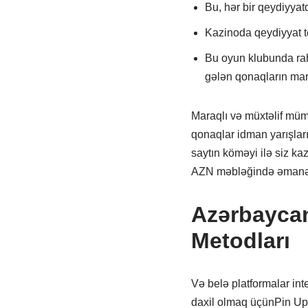
Bu, hər bir qeydiyyatd
Kazinoda qeydiyyat te
Bu oyun klubunda raha
gələn qonaqların m
Maraqlı və müxtəlif müm
qonaqlar idman yarışlar
saytın köməyi ilə siz ka
AZN məbləğində əmanəti
Azərbayca
Metodları
Və belə platformalar in
daxil olmaq üçünPin Up c