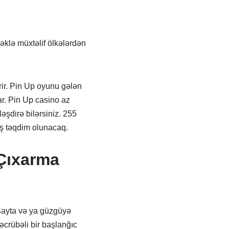
əklə müxtəlif ölkələrdən
ir. Pin Up oyunu gələn
r. Pin Up casino az
əşdirə bilərsiniz. 255
ş təqdim olunacaq.
Çıxarma
Sayta və ya güzgüyə
əcrübəli bir başlanğıc