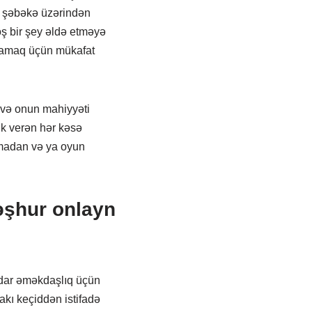
u şəbəkə üzərindən
ş bir şey əldə etməyə
ynamaq üçün mükafat
r və onun mahiyyəti
k verən hər kəsə
amadan və ya oyun
əşhur onlayn
ldar əməkdaşlıq üçün
akı keçiddən istifadə