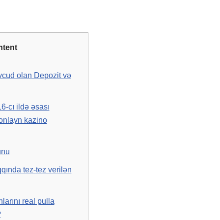
ntent
cud olan Depozit və
-cı ildə əsası
onlayn kazino
unu
ında tez-tez verilən
arını real pulla
?