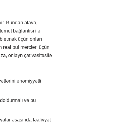
yir. Bundan əlavə,
ernet bağlantısı ilə
ub etmək üçün onları
n real pul mərcləri üçün
a, onlayn çat vasitəsilə
tlərini əhəmiyyətli
 doldurmalı və bu
iyalar əsasında fəaliyyət