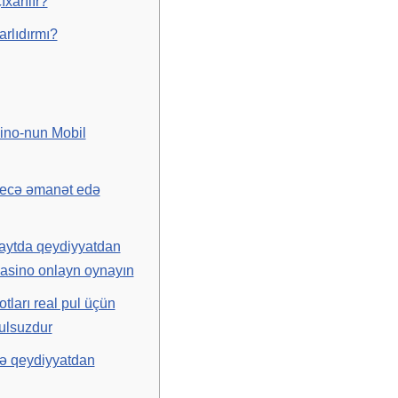
xarılır?
arlıdırmı?
ino-nun Mobil
necə əmanət edə
saytda qeydiyyatdan
asino onlayn oynayın
tları real pul üçün
ulsuzdur
ə qeydiyyatdan