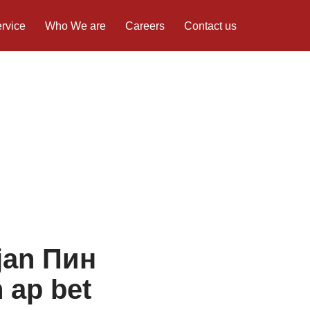
rvice
Who We are
Careers
Contact us
jan Пин
 ap bet