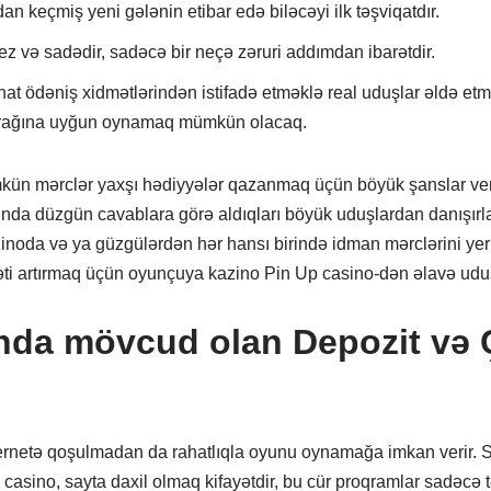
an keçmiş yeni gələnin etibar edə biləcəyi ilk təşviqatdır.
z və sadədir, sadəcə bir neçə zəruri addımdan ibarətdir.
t ödəniş xidmətlərindən istifadə etməklə real uduşlar əldə etm
arağına uyğun oynamaq mümkün olacaq.
kün mərclər yaxşı hədiyyələr qazanmaq üçün böyük şanslar ver
ında düzgün cavablara görə aldıqları böyük uduşlardan danışırla
zinoda və ya güzgülərdən hər hansı birində idman mərclərini yerl
 artırmaq üçün oyunçuya kazino Pin Up casino-dən əlavə udu
nda mövcud olan Depozit və 
ternetə qoşulmadan da rahatlıqla oyunu oynamağa imkan verir. 
asino, sayta daxil olmaq kifayətdir, bu cür proqramlar sadəcə t