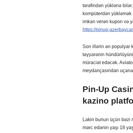
tərəfindən yüklənə bilə
kompüterdən yükləmək ol
imkan verən kupon və ya
https://pinup-azerbayc
Son illərin ən populyar 
təyyarənin hündürlüyünü
müraciət edəcək. Aviat
meydançasından uçana q
Pin-Up Casi
kazino platf
Lakin bunun üçün bəzi r
mərc edənin yaşı 18 yaşd