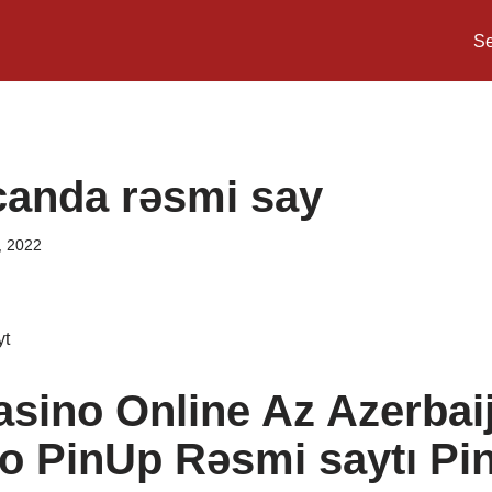
Se
anda rəsmi say
, 2022
yt
asino Online Az Azerbai
о PinUp Rəsmi saytı Pin