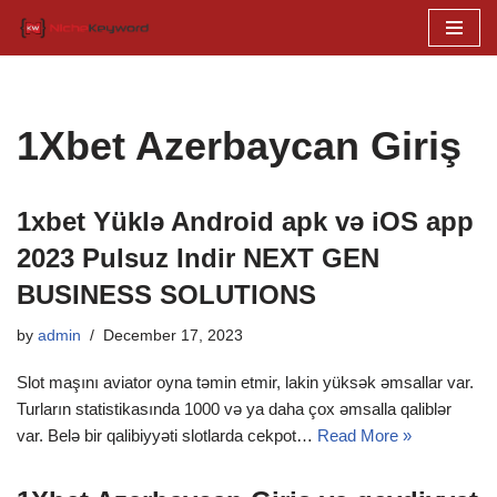
Skip
to
content
1Xbet Azerbaycan Giriş
1xbet Yüklə Android apk və iOS app
2023 Pulsuz Indir NEXT GEN
BUSINESS SOLUTIONS
by
admin
December 17, 2023
Slot maşını aviator oyna təmin etmir, lakin yüksək əmsallar var.
Turların statistikasında 1000 və ya daha çox əmsalla qaliblər
var. Belə bir qalibiyyəti slotlarda cekpot…
Read More »