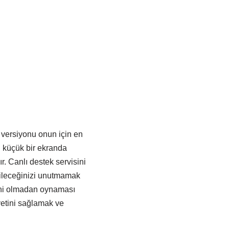
l versiyonu onun için en
ni küçük bir ekranda
 Canlı destek servisini
bileceğinizi unutmamak
eni olmadan oynaması
yetini sağlamak ve