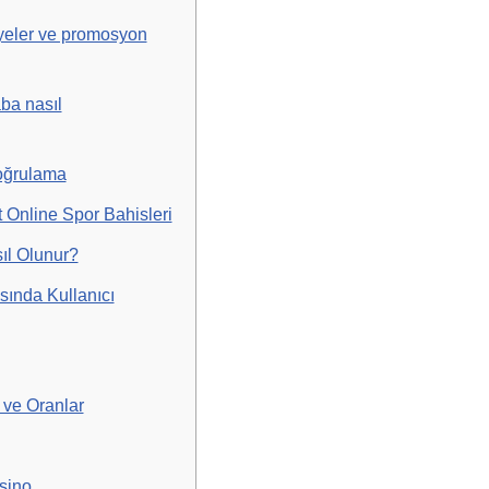
iyeler ve promosyon
aba nasıl
doğrulama
 Online Spor Bahisleri
ıl Olunur?
ında Kullanıcı
 ve Oranlar
sino