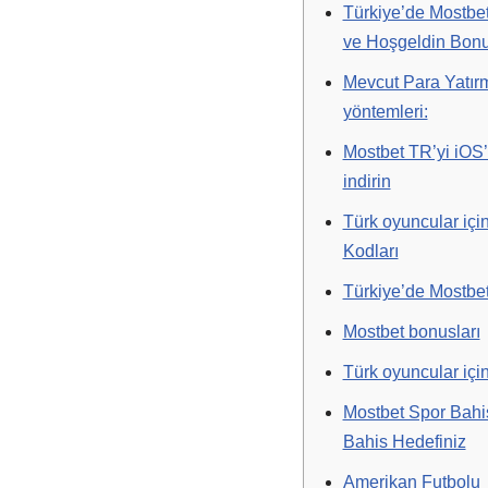
Türkiye’de Mostbe
ve Hoşgeldin Bonu
Mevcut Para Yatı
yöntemleri:
Mostbet TR’yi iOS’
indirin
Türk oyuncular iç
Kodları
Türkiye’de Mostbet
Mostbet bonusları
Türk oyuncular içi
Mostbet Spor Bahis
Bahis Hedefiniz
Amerikan Futbolu