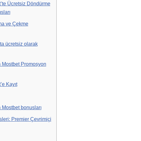
t’te Ücretsiz Döndürme
sları
rma ve Çekme
ta ücretsiz olarak
in Mostbet Promosyon
’e Kayıt
n Mostbet bonusları
leri: Premier Çevrimiçi