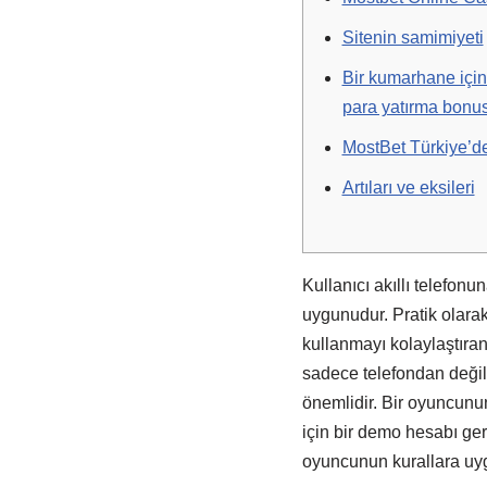
Sitenin samimiyeti
Bir kumarhane için
para yatırma bonu
MostBet Türkiye’dek
Artıları ve eksileri
Kullanıcı akıllı telefon
uygunudur. Pratik olarak 
kullanmayı kolaylaştıra
sadece telefondan değil
önemlidir. Bir oyuncun
için bir demo hesabı ger
oyuncunun kurallara uyg