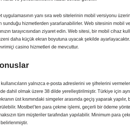
et uygulamasının yanı sıra web sitelerinin mobil versiyonu üzer
n sunduğu hizmetlerden yararlanabilirler. Web sitesinin mobil v
nızın tarayıcısından ziyaret edin. Web sitesi, bir mobil cihaz kul
üzeni daha küçük ekran boyutuna uyacak şekilde ayarlayacaktır.
evrimiçi casino hizmetleri de mevcuttur.
Bonuslar
 kullanıcıların yalnızca e-posta adreslerini ve şifrelerini vermeler
e dahil olmak üzere 38 dilde yerelleştirilmiştir. Türkiye için ayrı 
kranın üst kısmındaki simgeler arasında geçiş yaparak yapılır, 
ülebilir. Mostbet’ten para çekme işlemi, geçerli bir ödeme yönt
aksızın tüm müşteriler tarafından yapılabilir. Minimum para çek
belirlenmiştir.