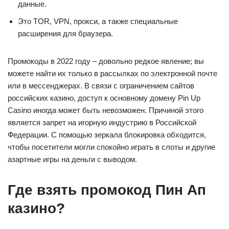
данные.
Это TOR, VPN, прокси, а также специальные
расширения для браузера.
Промокоды в 2022 году – довольно редкое явление; вы
можете найти их только в рассылках по электронной почте
или в мессенджерах. В связи с ограничением сайтов
российских казино, доступ к основному домену Pin Up
Casino иногда может быть невозможен. Причиной этого
является запрет на игорную индустрию в Российской
Федерации. С помощью зеркала блокировка обходится,
чтобы посетители могли спокойно играть в слоты и другие
азартные игры на деньги с выводом.
Где взять промокод Пин Ап
казино?