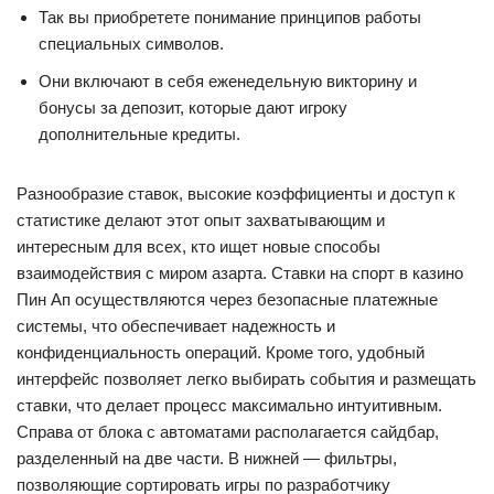
Так вы приобретете понимание принципов работы
специальных символов.
Они включают в себя еженедельную викторину и
бонусы за депозит, которые дают игроку
дополнительные кредиты.
Разнообразие ставок, высокие коэффициенты и доступ к
статистике делают этот опыт захватывающим и
интересным для всех, кто ищет новые способы
взаимодействия с миром азарта. Ставки на спорт в казино
Пин Ап осуществляются через безопасные платежные
системы, что обеспечивает надежность и
конфиденциальность операций. Кроме того, удобный
интерфейс позволяет легко выбирать события и размещать
ставки, что делает процесс максимально интуитивным.
Справа от блока с автоматами располагается сайдбар,
разделенный на две части. В нижней — фильтры,
позволяющие сортировать игры по разработчику