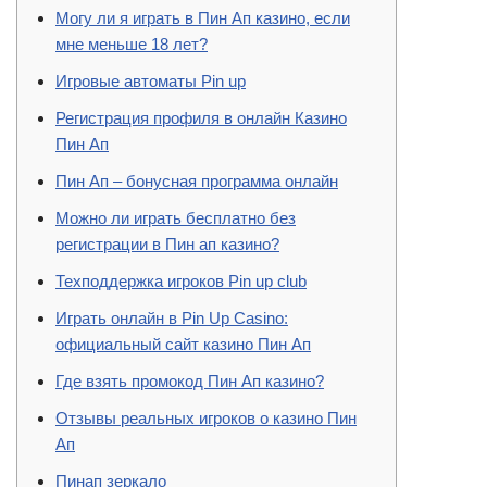
Могу ли я играть в Пин Ап казино, если
мне меньше 18 лет?
Игровые автоматы Pin up
Регистрация профиля в онлайн Казино
Пин Ап
Пин Ап – бонусная программа онлайн
Можно ли играть бесплатно без
регистрации в Пин ап казино?
Техподдержка игроков Pin up club
Играть онлайн в Pin Up Casino:
официальный сайт казино Пин Ап
Где взять промокод Пин Ап казино?
Отзывы реальных игроков о казино Пин
Ап
Пинап зеркало