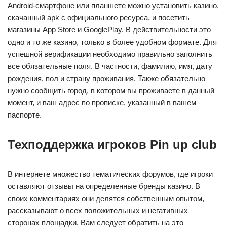
Android-смартфоне или планшете можно установить казино,
скачанный apk с официального ресурса, и посетить
магазины App Store и GooglePlay. В действительности это
одно и то же казино, только в более удобном формате. Для
успешной верификации необходимо правильно заполнить
все обязательные поля. В частности, фамилию, имя, дату
рождения, пол и страну проживания. Также обязательно
нужно сообщить город, в котором вы проживаете в данный
момент, и ваш адрес по прописке, указанный в вашем
паспорте.
Техподдержка игроков Pin up club
В интернете множество тематических форумов, где игроки
оставляют отзывы на определенные бренды казино. В
своих комментариях они делятся собственным опытом,
рассказывают о всех положительных и негативных
сторонах площадки. Вам следует обратить на это