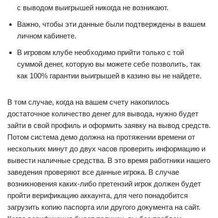
с выводом выигрышей никогда не возникают.
Важно, чтобы эти данные были подтверждены в вашем
личном кабинете.
В игровом клубе необходимо прийти только с той
суммой денег, которую вы можете себе позволить, так
как 100% гарантии выигрышей в казино вы не найдете.
В том случае, когда на вашем счету накопилось
достаточное количество денег для вывода, нужно будет
зайти в свой профиль и оформить заявку на вывод средств.
Потом система демо должна на протяжении времени от
нескольких минут до двух часов проверить информацию и
вывести наличные средства. В это время работники нашего
заведения проверяют все данные игрока. В случае
возникновения каких-либо претензий игрок должен будет
пройти верификацию аккаунта, для чего понадобится
загрузить копию паспорта или другого документа на сайт.