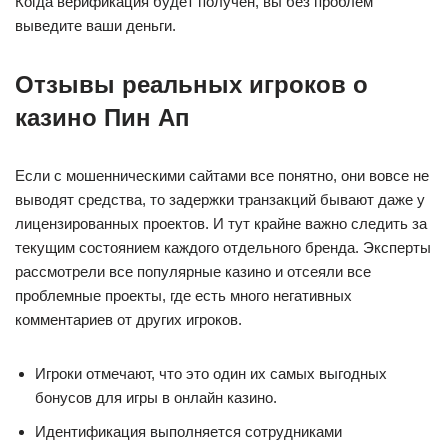
Когда верификация будет получен, вы без проблем
выведите ваши деньги.
Отзывы реальных игроков о
казино Пин Ап
Если с мошенническими сайтами все понятно, они вовсе не
выводят средства, то задержки транзакций бывают даже у
лицензированных проектов. И тут крайне важно следить за
текущим состоянием каждого отдельного бренда. Эксперты
рассмотрели все популярные казино и отсеяли все
проблемные проекты, где есть много негативных
комментариев от других игроков.
Игроки отмечают, что это один их самых выгодных
бонусов для игры в онлайн казино.
Идентификация выполняется сотрудниками