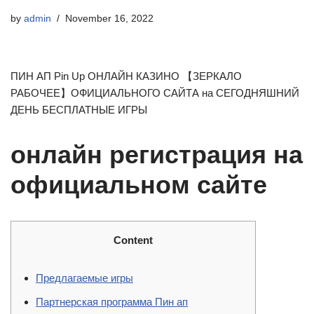
by
admin
November 16, 2022
ПИН АП Pin Up ОНЛАЙН КАЗИНО 【ЗЕРКАЛО
РАБОЧЕЕ】ОФИЦИАЛЬНОГО САЙТА на СЕГОДНЯШНИЙ
ДЕНЬ БЕСПЛАТНЫЕ ИГРЫ
онлайн регистрация на
официальном сайте
Content
Предлагаемые игры
Партнерская программа Пин ап