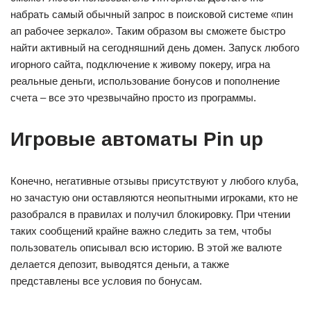
набрать самый обычный запрос в поисковой системе «пин
ап рабочее зеркало». Таким образом вы сможете быстро
найти активный на сегодняшний день домен. Запуск любого
игорного сайта, подключение к живому покеру, игра на
реальные деньги, использование бонусов и пополнение
счета – все это чрезвычайно просто из программы.
Игровые автоматы Pin up
Конечно, негативные отзывы присутствуют у любого клуба,
но зачастую они оставляются неопытными игроками, кто не
разобрался в правилах и получил блокировку. При чтении
таких сообщений крайне важно следить за тем, чтобы
пользователь описывал всю историю. В этой же валюте
делается депозит, выводятся деньги, а также
представлены все условия по бонусам.