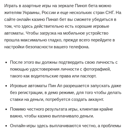
Играть в азартные игры на зеркале Пиноп бета можно
жителям Украины, России и еще нескольких стран СНГ. На
сайте онлайн казино Пинап бет вы сможете убедиться в
том, что здесь действительно есть хорошие игровые
автоматы. Чтобы загрузка на мобильное устройство
прошла максимально гладко, прежде всего перейдите в
настройки безопасности вашего телефона.
После этого вы должны подтвердить свою личность с
помощью удостоверения личности с фотографией,
такого как водительские права или паспорт.
Игровые автоматы Пин Ап разрешается запускать даже
без регистрации, в демо режиме, для того чтобы делать
ставки на деньги, потребуется создать аккаунт.
Помимо честного результата игры, клиентам крайне
важно, чтобы казино выплачивало деньги.
Онлайн-игры здесь выплачиваются честно, а проблемы