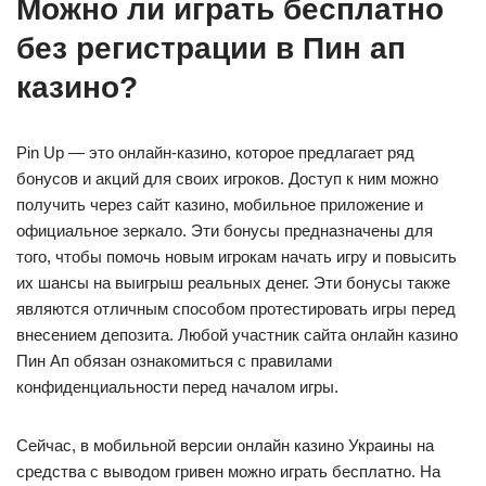
Можно ли играть бесплатно
без регистрации в Пин ап
казино?
Pin Up — это онлайн-казино, которое предлагает ряд
бонусов и акций для своих игроков. Доступ к ним можно
получить через сайт казино, мобильное приложение и
официальное зеркало. Эти бонусы предназначены для
того, чтобы помочь новым игрокам начать игру и повысить
их шансы на выигрыш реальных денег. Эти бонусы также
являются отличным способом протестировать игры перед
внесением депозита. Любой участник сайта онлайн казино
Пин Ап обязан ознакомиться с правилами
конфиденциальности перед началом игры.
Сейчас, в мобильной версии онлайн казино Украины на
средства с выводом гривен можно играть бесплатно. На