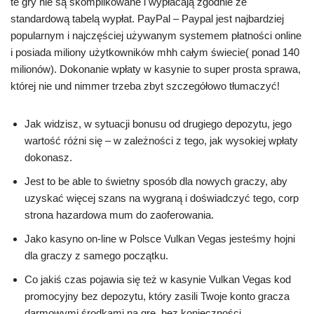
te gry nie są skomplikowane i wypłacają zgodnie ze
standardową tabelą wypłat. PayPal – Paypal jest najbardziej
popularnym i najczęściej używanym systemem płatności online
i posiada miliony użytkowników mhh całym świecie( ponad 140
milionów). Dokonanie wpłaty w kasynie to super prosta sprawa,
której nie und nimmer trzeba zbyt szczegółowo tłumaczyć!
Jak widzisz, w sytuacji bonusu od drugiego depozytu, jego
wartość różni się – w zależności z tego, jak wysokiej wpłaty
dokonasz.
Jest to be able to świetny sposób dla nowych graczy, aby
uzyskać więcej szans na wygraną i doświadczyć tego, corp
strona hazardowa mum do zaoferowania.
Jako kasyno on-line w Polsce Vulkan Vegas jesteśmy hojni
dla graczy z samego początku.
Co jakiś czas pojawia się też w kasynie Vulkan Vegas kod
promocyjny bez depozytu, który zasili Twoje konto gracza
darmowymi środkami na grę, bez konieczności