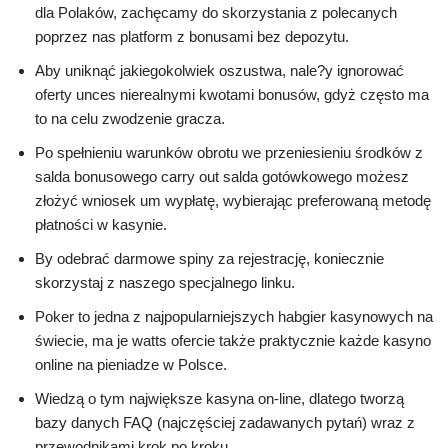
dla Polaków, zachęcamy do skorzystania z polecanych
poprzez nas platform z bonusami bez depozytu.
Aby uniknąć jakiegokolwiek oszustwa, nale?y ignorować
oferty unces nierealnymi kwotami bonusów, gdyż często ma
to na celu zwodzenie gracza.
Po spełnieniu warunków obrotu we przeniesieniu środków z
salda bonusowego carry out salda gotówkowego możesz
złożyć wniosek um wypłatę, wybierając preferowaną metodę
płatności w kasynie.
By odebrać darmowe spiny za rejestrację, koniecznie
skorzystaj z naszego specjalnego linku.
Poker to jedna z najpopularniejszych habgier kasynowych na
świecie, ma je watts ofercie także praktycznie każde kasyno
online na pieniadze w Polsce.
Wiedzą o tym największe kasyna on-line, dlatego tworzą
bazy danych FAQ (najczęściej zadawanych pytań) wraz z
przewodnikami krok po kroku.