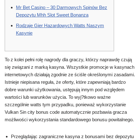
Mr Bet Casino – 30 Darmowych Spinów Bez
Depozytu Mhh Slot Sweet Bonanza
Rodzaje Gier Hazardowych Watts Naszym
Kasynie
To z kolei pełni rolę nagrody dla graczy, którzy naprawdę czują
się związani z marką kasyna. Wszystkie promocje w kasynach
internetowych działają zgodnie ze ściśle określonymi zasadami.
Istnieje niepisana reguła, że oferty, które zapewniają bardzo
dobre warunki użytkowania, ustępują innym pod względem
wartości lub warunków użycia. To wyj?tkowo ważne
szczególnie watts tym przypadku, ponieważ wykorzystanie
Vulkan Sin city bonus code automatycznie pozbawia gracza
możliwości wykorzystania standardowego bonusu powitalnego.
Przeglądając zagraniczne kasyna z bonusami bez depozytu