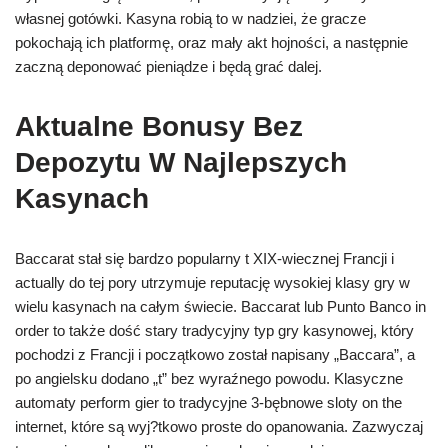
własnej gotówki. Kasyna robią to w nadziei, że gracze
pokochają ich platformę, oraz mały akt hojności, a następnie
zaczną deponować pieniądze i będą grać dalej.
Aktualne Bonusy Bez
Depozytu W Najlepszych
Kasynach
Baccarat stał się bardzo popularny t XIX-wiecznej Francji i
actually do tej pory utrzymuje reputację wysokiej klasy gry w
wielu kasynach na całym świecie. Baccarat lub Punto Banco in
order to także dość stary tradycyjny typ gry kasynowej, który
pochodzi z Francji i początkowo został napisany „Baccara”, a
po angielsku dodano „t” bez wyraźnego powodu. Klasyczne
automaty perform gier to tradycyjne 3-bębnowe sloty on the
internet, które są wyj?tkowo proste do opanowania. Zazwyczaj