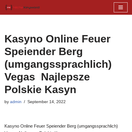
Skip
to
content
Kasyno Online Feuer
Speiender Berg
(umgangssprachlich)
Vegas ️ Najlepsze
Polskie Kasyn
by
admin
September 14, 2022
Kasyno Online Feuer Speiender Berg (umgangssprachlich)