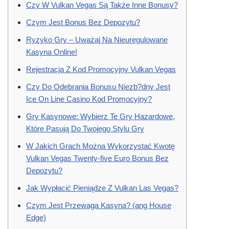
Czy W Vulkan Vegas Są Także Inne Bonusy?
Czym Jest Bonus Bez Depozytu?
Ryzyko Gry – Uważaj Na Nieuregulowane
Kasyna Online!
Rejestracja Z Kod Promocyjny Vulkan Vegas
Czy Do Odebrania Bonusu Niezb?dny Jest
Ice On Line Casino Kod Promocyjny?
Gry Kasynowe: Wybierz Te Gry Hazardowe,
Które Pasują Do Twojego Stylu Gry
W Jakich Grach Można Wykorzystać Kwotę
Vulkan Vegas Twenty-five Euro Bonus Bez
Depozytu?
Jak Wypłacić Pieniądze Z Vulkan Las Vegas?
Czym Jest Przewaga Kasyna? (ang House
Edge)