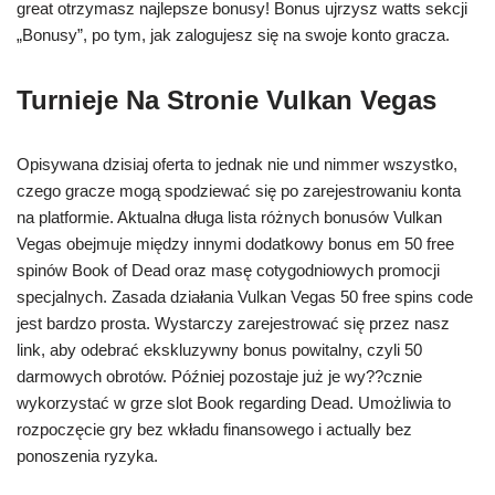
great otrzymasz najlepsze bonusy! Bonus ujrzysz watts sekcji
„Bonusy”, po tym, jak zalogujesz się na swoje konto gracza.
Turnieje Na Stronie Vulkan Vegas
Opisywana dzisiaj oferta to jednak nie und nimmer wszystko,
czego gracze mogą spodziewać się po zarejestrowaniu konta
na platformie. Aktualna długa lista różnych bonusów Vulkan
Vegas obejmuje między innymi dodatkowy bonus em 50 free
spinów Book of Dead oraz masę cotygodniowych promocji
specjalnych. Zasada działania Vulkan Vegas 50 free spins code
jest bardzo prosta. Wystarczy zarejestrować się przez nasz
link, aby odebrać ekskluzywny bonus powitalny, czyli 50
darmowych obrotów. Później pozostaje już je wy??cznie
wykorzystać w grze slot Book regarding Dead. Umożliwia to
rozpoczęcie gry bez wkładu finansowego i actually bez
ponoszenia ryzyka.