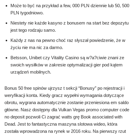
Może to być na przykład a few, 000 PLN dziennie lub 50, 500
PLN tygodniowo.
Niestety nie każde kasyno z bonusem na start bez depozytu
jest tego rodzaju samo.
Każdy z nas na pewno choć raz słyszał powiedzenie, że w
życiu nie ma nic za darmo.
Betsson, Unibet czy Vitality Casino są w?a?ciwie znani ze
swoich wysiłków w zakresie optymalizacji gier pod kątem
urządzeń mobilnych.
Bonus 50 free spinów ujrzysz t sekcji “Bonusy” po rejestracji i
weryfikacji konta. Kiedy gracz wypełni wymagania dotyczące
obrotu, wygrana automatycznie zostanie przeniesiona em saldo
główne. Nasz dostępny dla Vulkan Vegas promo computer code
no deposit pozwoli Ci zagrać watts grę Book associated with
Dead. Jest to fantastyczna maszyna slotowa wideo, która
została wprowadzona na rynek w 2016 roku. Na pierwszy rzut