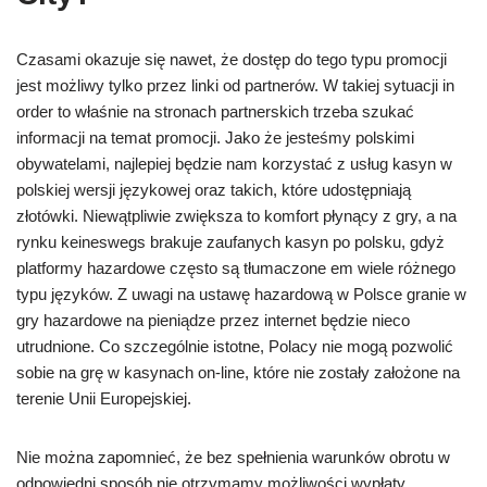
Czasami okazuje się nawet, że dostęp do tego typu promocji
jest możliwy tylko przez linki od partnerów. W takiej sytuacji in
order to właśnie na stronach partnerskich trzeba szukać
informacji na temat promocji. Jako że jesteśmy polskimi
obywatelami, najlepiej będzie nam korzystać z usług kasyn w
polskiej wersji językowej oraz takich, które udostępniają
złotówki. Niewątpliwie zwiększa to komfort płynący z gry, a na
rynku keineswegs brakuje zaufanych kasyn po polsku, gdyż
platformy hazardowe często są tłumaczone em wiele różnego
typu języków. Z uwagi na ustawę hazardową w Polsce granie w
gry hazardowe na pieniądze przez internet będzie nieco
utrudnione. Co szczególnie istotne, Polacy nie mogą pozwolić
sobie na grę w kasynach on-line, które nie zostały założone na
terenie Unii Europejskiej.
Nie można zapomnieć, że bez spełnienia warunków obrotu w
odpowiedni sposób nie otrzymamy możliwości wypłaty