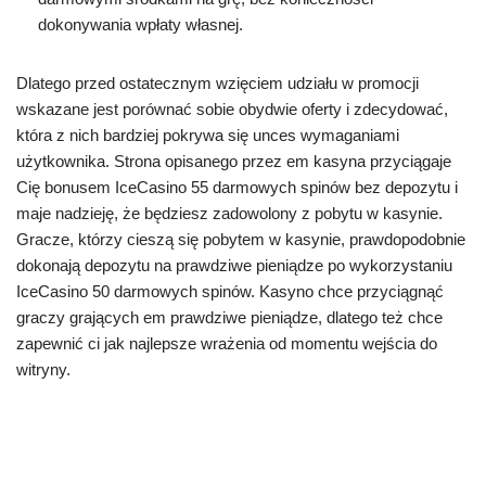
dokonywania wpłaty własnej.
Dlatego przed ostatecznym wzięciem udziału w promocji
wskazane jest porównać sobie obydwie oferty i zdecydować,
która z nich bardziej pokrywa się unces wymaganiami
użytkownika. Strona opisanego przez em kasyna przyciągaje
Cię bonusem IceCasino 55 darmowych spinów bez depozytu i
maje nadzieję, że będziesz zadowolony z pobytu w kasynie.
Gracze, którzy cieszą się pobytem w kasynie, prawdopodobnie
dokonają depozytu na prawdziwe pieniądze po wykorzystaniu
IceCasino 50 darmowych spinów. Kasyno chce przyciągnąć
graczy grających em prawdziwe pieniądze, dlatego też chce
zapewnić ci jak najlepsze wrażenia od momentu wejścia do
witryny.